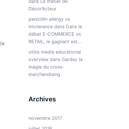
dans
Le métier de
Décor’Acteur
penicillin allergy vs
intolerance
dans
Dans le
débat E-COMMERCE vs
RETAIL, le gagnant est…
En
otitis media educational
overview
dans
Gardez la
magie du cross-
merchandising
Archives
novembre 2017
juillet 2016