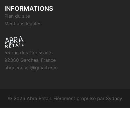
INFORMATIONS
Plan du site
Mentions légales
55 rue des Croissants
92380 Garches, France
abra.conseil@gmail.com
© 2026 Abra Retail. Fièrement propulsé par
Sydney