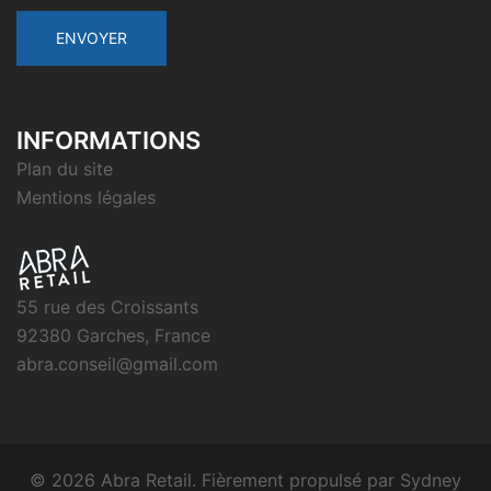
INFORMATIONS
Plan du site
Mentions légales
55 rue des Croissants
92380 Garches, France
abra.conseil@gmail.com
© 2026 Abra Retail. Fièrement propulsé par
Sydney